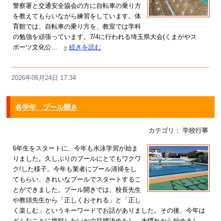
警察署と交通安全協会の方に自転車の乗り方
を教えてもらいながら練習をしています。体
育館では、自転車の乗り方を、教室では学科
の勉強を頑張っています。7/4に行われる埼玉県大会(くまがやス
ポーツ文化公...
»
続きを読む
2026年06月24日 17:34
各学年 プール開き
カテゴリ： 学校行事
6年生をスタートに、今年も水泳学習が始ま
りました。久しぶりのプールにとてもワクワ
ク!した様子。今年も業者にプール清掃をし
てもらい、きれいなプールでスタートするこ
とができました。プール開きでは、校長先生
や教頭先生から「正しくおそれる」と「正し
く楽しむ」というキーワードでお話がありました。その後、今年は
どんなことに挑戦したいかの目標決めをし、水慣れから始めまし