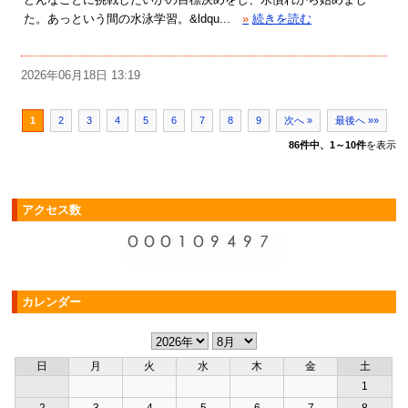
た。あっという間の水泳学習。&ldqu...
»
続きを読む
2026年06月18日 13:19
1
2
3
4
5
6
7
8
9
次へ »
最後へ »»
86件中、1～10件
を表示
アクセス数
カレンダー
日
月
火
水
木
金
土
1