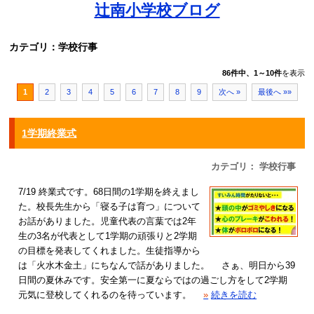
辻南小学校ブログ
カテゴリ：学校行事
86件中、1～10件
を表示
1
2
3
4
5
6
7
8
9
次へ »
最後へ »»
1学期終業式
カテゴリ： 学校行事
7/19 終業式です。68日間の1学期を終えまし
た。校長先生から「寝る子は育つ」について
お話がありました。児童代表の言葉では2年
生の3名が代表として1学期の頑張りと2学期
の目標を発表してくれました。生徒指導から
は「火水木金土」にちなんで話がありました。 さぁ、明日から39
日間の夏休みです。安全第一に夏ならではの過ごし方をして2学期
元気に登校してくれるのを待っています。
»
続きを読む