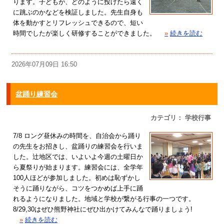
ります。子どもが、どのように投げたら遠く
に跳ぶのかなどを検証しました。先生自身も
体を動かすとリフレッシュできるので、短い
時間でしたが楽しく研修することができました。
»
続きを読む
2026年07月09日 16:50
盆踊り練習会
カテゴリ： 学校行事
7/8 ロング昼休みの時間を、自治会から踊り
の先生をお招きし、盆踊りの練習会を行いま
した。辻地区では、いよいよ今週の土曜日か
ら夏祭りが始まります。練習会には、全学年
100人ほどが参加しました。初めは恥ずかし
そうに踊りながら、コツをつかめば上手に踊
れるようになりました。地域と学校が繋がる行事の一つです。
8/29,30はぜひ熊野神社にぜひ出かけてみんなで踊りましょう!
»
続きを読む