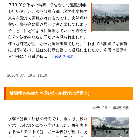
7/13 20分休みの時間、予告なしで避難訓練
を行いました。今回は東京都北区の小学校の
火災を受けて実施されたものです。突然鳴り
響いた警報音に驚き思わず泣き出してしまう
子、どこにどのように避難していいか判断が
自分で決められない子なとも見られました。
様々な課題が見つかった避難訓練でした。これまでの訓練では事前
に指導があり、担任の指示に従って避難しましたが、今回は指導す
る担任にも訓練の日...
»
続きを読む
2026年07月19日 11:10
放課後の先生たち⑤(ボール投げの講習会)
カテゴリ： 学校行事
水曜日は自主研修の時間です。今回は、校庭
でボール投げのコツを学びました。毎年実施
する体力テストでは、ボール投げが種目にあ