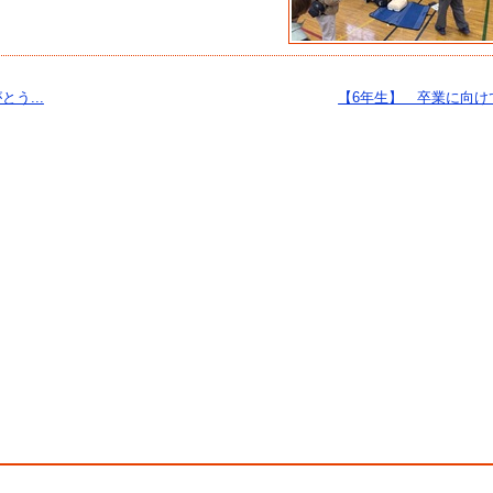
う...
【6年生】 卒業に向け