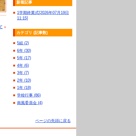
新着記事
1学期終業式[2026年07月19日
■
11:15]
て
»
カテゴリ (記事数)
5組 (2)
■
6年 (30)
■
5年 (17)
■
4年 (6)
■
3年 (7)
■
2年 (10)
■
1年 (18)
■
学校行事 (86)
■
南風委員会 (4)
■
ページの先頭に戻る